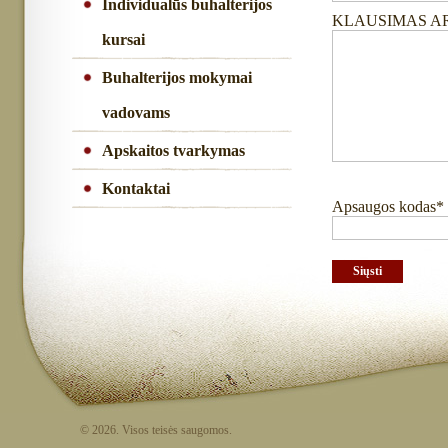
Individualūs buhalterijos
KLAUSIMAS A
kursai
Buhalterijos mokymai
vadovams
Apskaitos tvarkymas
Kontaktai
Apsaugos kodas*
© 2026. Visos teisės saugomos.