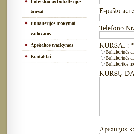
Individualūs buhalterijos
E-pašto adr
kursai
Buhalterijos mokymai
Telefono Nr
vadovams
KURSAI : 
Apskaitos tvarkymas
Buhalterinės a
Kontaktai
Buhalterinės 
Buhalterijos 
KURSŲ DATA
Apsaugos k